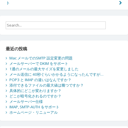
ト
稿
ナ
ビ
ゲ
ー
最近の投稿
シ
Mac メールでのSMTP 設定変更の問題
ョ
メールサーバーで DKIM をサポート
1通のメールの最大サイズを変更しました
ン
メール送信に 40秒ぐらいかかるようになったんですが…
POP3 と IMAP の違いはなんですか？
添付できるファイルの最大値は幾つですか？
具体的にどこが変わりますか？
どこが暗号化されるのですか？
メールサーバー仕様
IMAP, SMTP-AUTH をサポート
ホームページ・リニューアル